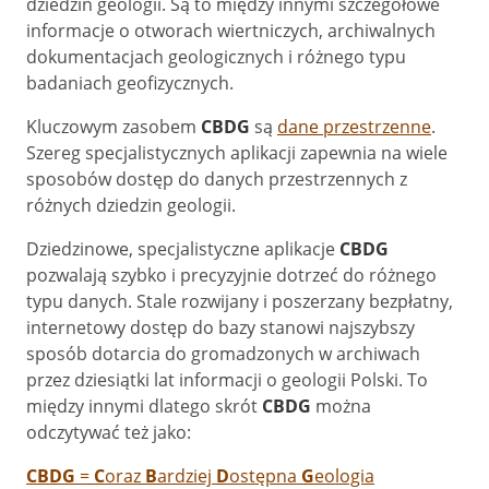
dziedzin geologii. Są to między innymi szczegółowe
informacje o otworach wiertniczych, archiwalnych
dokumentacjach geologicznych i różnego typu
badaniach geofizycznych.
Kluczowym zasobem
CBDG
są
dane przestrzenne
.
Szereg specjalistycznych aplikacji zapewnia na wiele
sposobów dostęp do danych przestrzennych z
różnych dziedzin geologii.
Dziedzinowe, specjalistyczne aplikacje
CBDG
pozwalają szybko i precyzyjnie dotrzeć do różnego
typu danych. Stale rozwijany i poszerzany bezpłatny,
internetowy dostęp do bazy stanowi najszybszy
sposób dotarcia do gromadzonych w archiwach
przez dziesiątki lat informacji o geologii Polski. To
między innymi dlatego skrót
CBDG
można
odczytywać też jako:
CBDG
=
C
oraz
B
ardziej
D
ostępna
G
eologia